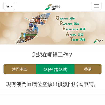
Toggl
navig
您想在哪裡工作？
氹仔/ 路氹城
澳門半島
香港
現有澳門區職位空缺只供澳門居民申請。