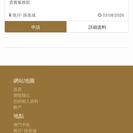
貴賓服務部
氹仔/ 路氹城
03/08/2026
申請
詳細資料
網站地圖
首頁
瀏覽職位
您的個人資料
帳戶
地點
澳門半島
氹仔/ 路氹城