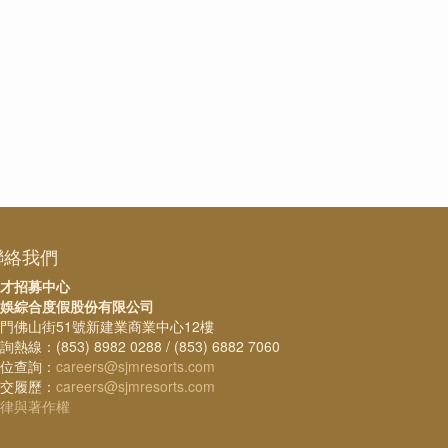
聯絡我們
才招募中心
娛綜合度假股份有限公司
門佛山街51號新建業商業中心12樓
詢熱線：(853) 8982 0288 / (853) 6882 7060
位查詢：
careers@sjmresorts.com
交履歷：
careers@sjmresorts.com
律與著作權