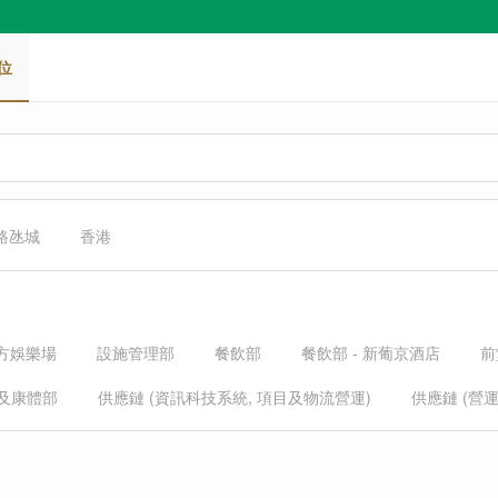
位
 路氹城
香港
立方娛樂場
設施管理部
餐飲部
餐飲部 - 新葡京酒店
前
及康體部
供應鏈 (資訊科技系統, 項目及物流營運)
供應鏈 (營