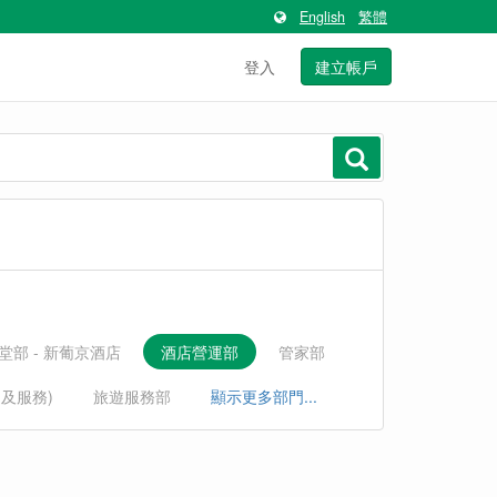
English
繁體
登入
建立帳戶
堂部 - 新葡京酒店
酒店營運部
管家部
運及服務)
旅遊服務部
顯示更多部門...