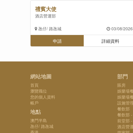
禮賓大使
酒店營運部
氹仔/ 路氹城
03/08/2026
申請
詳細資料
網站地圖
部門
首頁
賬房
瀏覽職位
娛樂場
您的個人資料
娛樂場餐
帳戶
設施管
餐飲部
地點
餐飲部 
澳門半島
前堂部 
氹仔/ 路氹城
酒店營
香港
管家部