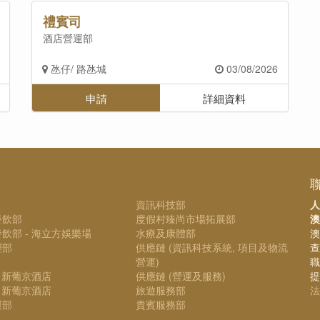
禮賓司
酒店營運部
氹仔/ 路氹城
03/08/2026
申請
詳細資料
資訊科技部
人
餐飲部
度假村臻尚市場拓展部
澳
飲部 - 海立方娛樂場
水療及康體部
澳
理部
供應鏈 (資訊科技系統, 項目及物流
查
營運)
職
- 新葡京酒店
供應鏈 (營運及服務)
提
- 新葡京酒店
旅遊服務部
法
運部
貴賓服務部