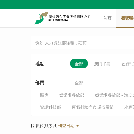
首頁
瀏覽職
地點
:
全部
澳門半島
氹仔/
部門
:
全部
賬房
娛樂場餐飲部
娛樂場餐飲部 - 海
資訊科技部
度假村臻尚市場拓展部
水療
職位排序以
刊登日期