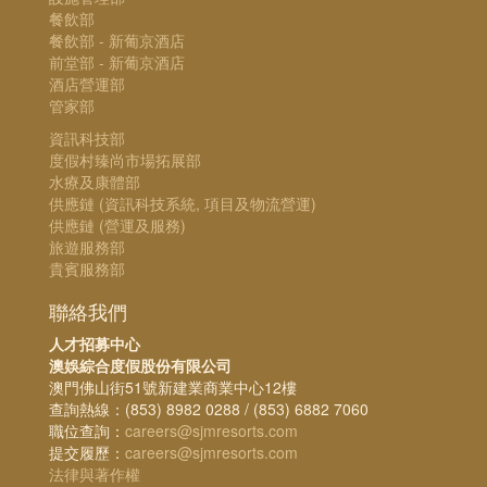
餐飲部
餐飲部 - 新葡京酒店
前堂部 - 新葡京酒店
酒店營運部
管家部
資訊科技部
度假村臻尚市場拓展部
水療及康體部
供應鏈 (資訊科技系統, 項目及物流營運)
供應鏈 (營運及服務)
旅遊服務部
貴賓服務部
聯絡我們
人才招募中心
澳娛綜合度假股份有限公司
澳門佛山街51號新建業商業中心12樓
查詢熱線：(853) 8982 0288 / (853) 6882 7060
職位查詢：
careers@sjmresorts.com
提交履歷：
careers@sjmresorts.com
法律與著作權