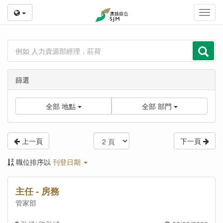
Toggl
navig
篩選
全部
地點
全部
部門
上一頁
下一頁
職位排序以
刊登日期
主任 - 房務
管家部