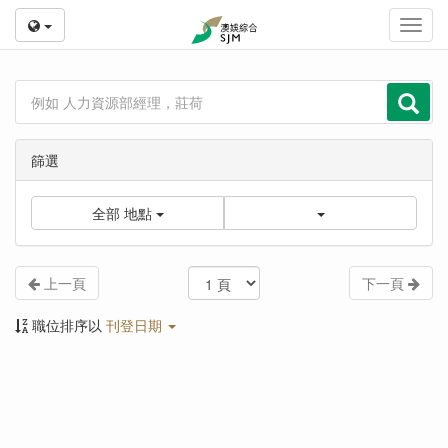
Toggl
navig
篩選
全部
地點
上一頁
下一頁
職位排序以
刊登日期