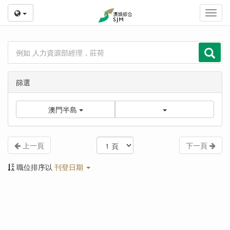
Toggl
navig
篩選
澳門半島
上一頁
下一頁
職位排序以
刊登日期