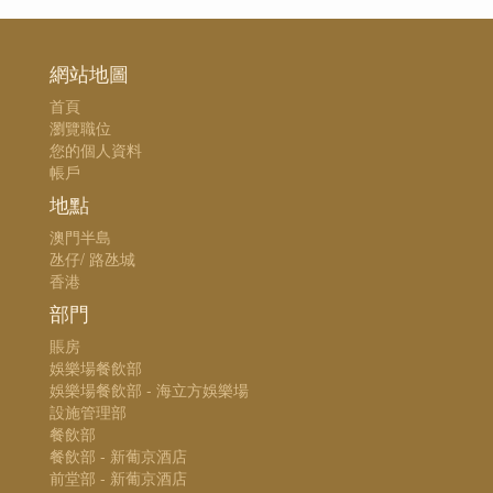
網站地圖
首頁
瀏覽職位
您的個人資料
帳戶
地點
澳門半島
氹仔/ 路氹城
香港
部門
賬房
娛樂場餐飲部
娛樂場餐飲部 - 海立方娛樂場
設施管理部
餐飲部
餐飲部 - 新葡京酒店
前堂部 - 新葡京酒店