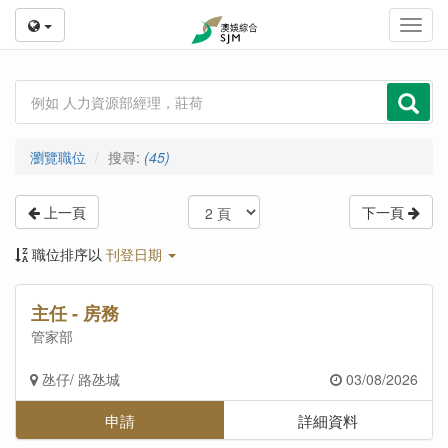
Toggl
navig
瀏覽職位
搜尋
:
(45)
上一頁
下一頁
職位排序以
刊登日期
主任 - 房務
管家部
氹仔/ 路氹城
03/08/2026
申請
詳細資料