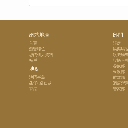
網站地圖
部門
首頁
賬房
瀏覽職位
娛樂場
您的個人資料
娛樂場餐
帳戶
設施管
餐飲部
地點
餐飲部 
澳門半島
前堂部 
氹仔/ 路氹城
酒店營
香港
管家部