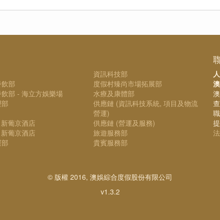
資訊科技部
人
餐飲部
度假村臻尚市場拓展部
澳
飲部 - 海立方娛樂場
水療及康體部
澳
理部
供應鏈 (資訊科技系統, 項目及物流
查
營運)
職
- 新葡京酒店
供應鏈 (營運及服務)
提
- 新葡京酒店
旅遊服務部
法
運部
貴賓服務部
© 版權 2016, 澳娛綜合度假股份有限公司
v1.3.2