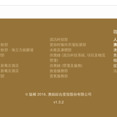
資訊科技部
人
餐飲部
度假村臻尚市場拓展部
澳
飲部 - 海立方娛樂場
水療及康體部
澳
理部
供應鏈 (資訊科技系統, 項目及物流
查
營運)
職
- 新葡京酒店
供應鏈 (營運及服務)
提
- 新葡京酒店
旅遊服務部
法
運部
貴賓服務部
© 版權 2016, 澳娛綜合度假股份有限公司
v1.3.2