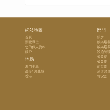
網站地圖
部門
首頁
賬房
瀏覽職位
娛樂場
您的個人資料
娛樂場餐
帳戶
設施管
餐飲部
地點
餐飲部 
澳門半島
前堂部 
氹仔/ 路氹城
酒店營
香港
管家部