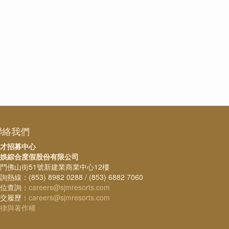
聯絡我們
才招募中心
娛綜合度假股份有限公司
門佛山街51號新建業商業中心12樓
詢熱線：(853) 8982 0288 / (853) 6882 7060
位查詢：
careers@sjmresorts.com
交履歷：
careers@sjmresorts.com
律與著作權