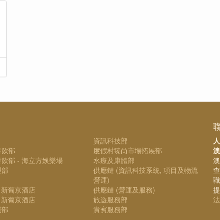
資訊科技部
人
餐飲部
度假村臻尚市場拓展部
澳
飲部 - 海立方娛樂場
水療及康體部
澳
理部
供應鏈 (資訊科技系統, 項目及物流
查
營運)
職
- 新葡京酒店
供應鏈 (營運及服務)
提
- 新葡京酒店
旅遊服務部
法
運部
貴賓服務部