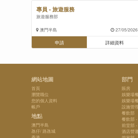
專員 - 旅遊服務
旅遊服務部
澳門半島
27/05/2026
申請
詳細資料
網站地圖
部門
首頁
賬房
瀏覽職位
娛樂場
您的個人資料
娛樂場餐
帳戶
設施管
餐飲部
地點
餐飲部 
澳門半島
前堂部 
氹仔/ 路氹城
酒店營
香港
管家部