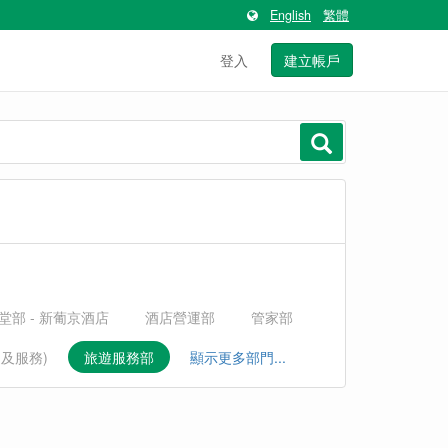
English
繁體
登入
建立帳戶
堂部 - 新葡京酒店
酒店營運部
管家部
運及服務)
旅遊服務部
顯示更多部門...