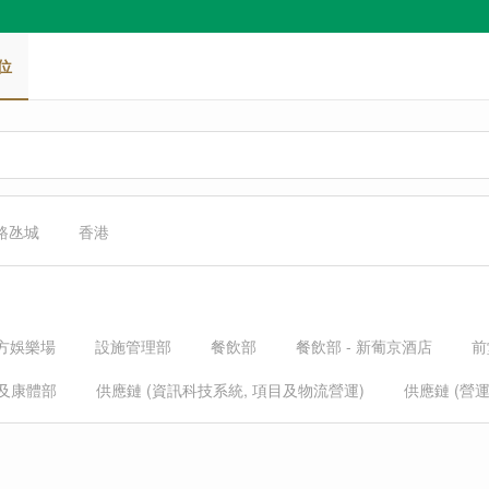
位
 路氹城
香港
立方娛樂場
設施管理部
餐飲部
餐飲部 - 新葡京酒店
前
及康體部
供應鏈 (資訊科技系統, 項目及物流營運)
供應鏈 (營