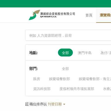
首頁
瀏覽職
地點
:
全部
澳門半島
氹仔/
部門
:
全部
賬房
娛樂場餐飲部
娛樂場餐飲部 - 海
資訊科技部
度假村臻尚市場拓展部
水療
職位排序以
刊登日期