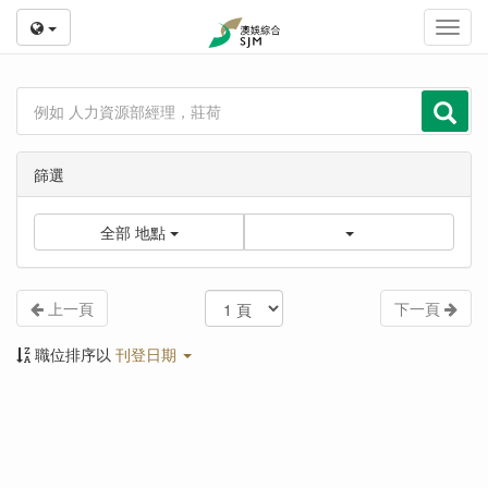
Toggl
navig
篩選
全部
地點
上一頁
下一頁
職位排序以
刊登日期