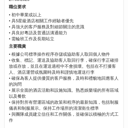
職位要求
• 初中畢業或以上
• 具5星級酒店相關工作經驗者優先
• 具強大的客戶服務及對細節關注的意識
• 具良好粵語及普通話溝通能力
• 需輪班工作及長期站立
主要職責
• 根據公司標準操作程序存儲或協助客人取回個人物件
• 收集、標記、運送及協助客人取回行李，確保行李正確排
放或存放，並且在運送過程中不會損壞。包括在不打擾客
人、酒店運營或氛圍時及時和謹慎地運送行李
• 確保為客人提供優質的客戶服務，及時和禮貌地回應客人
的詢問
• 展示全面的酒店活動和設施知識。熟悉娛樂場的所有區域
以及餐飲
• 保持對所有營運區域的政策和程序的最新知識，包括制服
儀表和制服展示。保持工作場所的清潔衛生標準
• 與團隊成員建立信任和工作關係，並確保以積極的方式工
作