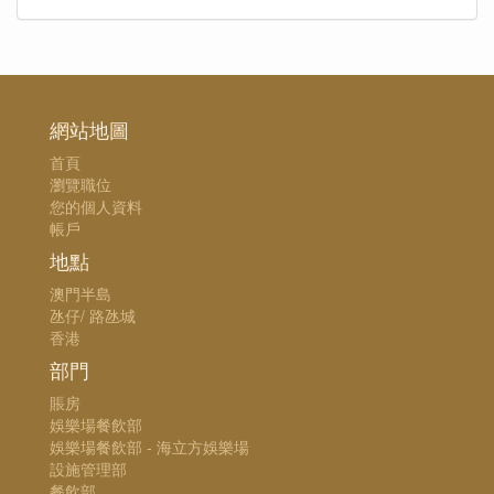
網站地圖
首頁
瀏覽職位
您的個人資料
帳戶
地點
澳門半島
氹仔/ 路氹城
香港
部門
賬房
娛樂場餐飲部
娛樂場餐飲部 - 海立方娛樂場
設施管理部
餐飲部