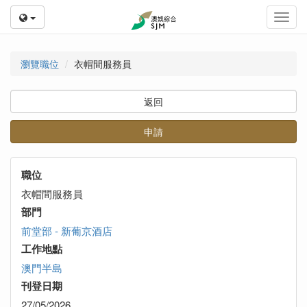
Toggl
navig
瀏覽職位
衣帽間服務員
返回
申請
職位
衣帽間服務員
部門
前堂部 - 新葡京酒店
工作地點
澳門半島
刊登日期
27/05/2026