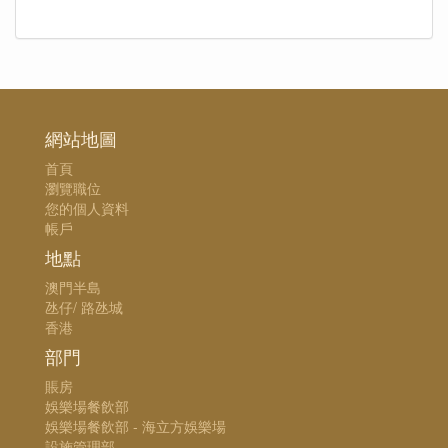
網站地圖
首頁
瀏覽職位
您的個人資料
帳戶
地點
澳門半島
氹仔/ 路氹城
香港
部門
賬房
娛樂場餐飲部
娛樂場餐飲部 - 海立方娛樂場
設施管理部