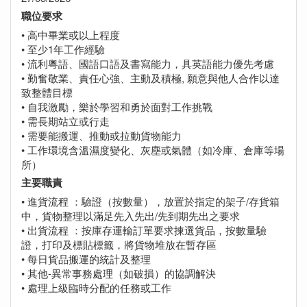
職位要求
• 高中畢業或以上程度
• 至少1年工作經驗
• 流利粵語、國語口語及書寫能力，具英語能力優先考慮
• 勤奮敬業、責任心強、主動及積極, 願意與他人合作以達
致整體目標
• 自我激勵，樂於學習和勇於面對工作挑戰
• 需長期站立或行走
• 需要能搬運、推動或拉動貨物能力
• 工作環境含溫濕度變化、灰塵或氣體（如冷庫、倉庫等場
所）
主要職責
• 進貨流程 ：驗證（按數量），放置於指定的架子/存貨箱
中，貨物整理以滿足先入先出/先到期先出之要求
• 出貨流程 ：按庫存運輸訂單要求揀選貨品，按數量驗
證，打印及標貼標籤，將貨物堆放在暫存區
• 每日貨品搬運的統計及整理
• 其他-異常事務處理（如破損）的協調解決
• 處理上級臨時分配的任務或工作