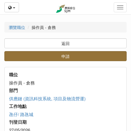
Toggl
navig
瀏覽職位
操作員 - 倉務
返回
申請
職位
操作員 - 倉務
部門
供應鏈 (資訊科技系統, 項目及物流營運)
工作地點
氹仔/ 路氹城
刊登日期
27/05/2026