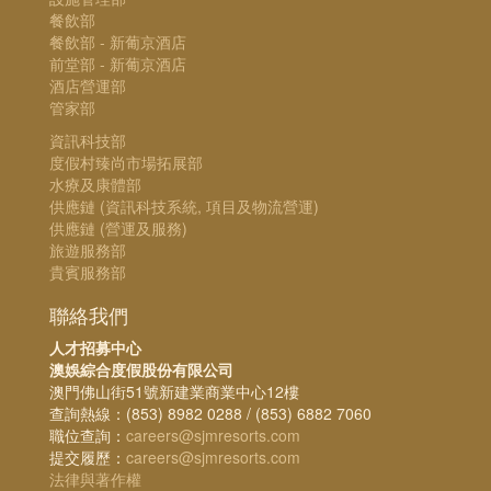
餐飲部
餐飲部 - 新葡京酒店
前堂部 - 新葡京酒店
酒店營運部
管家部
資訊科技部
度假村臻尚市場拓展部
水療及康體部
供應鏈 (資訊科技系統, 項目及物流營運)
供應鏈 (營運及服務)
旅遊服務部
貴賓服務部
聯絡我們
人才招募中心
澳娛綜合度假股份有限公司
澳門佛山街51號新建業商業中心12樓
查詢熱線：(853) 8982 0288 / (853) 6882 7060
職位查詢：
careers@sjmresorts.com
提交履歷：
careers@sjmresorts.com
法律與著作權