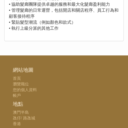
• 協助髮廊團隊提供卓越的服務和最大化髮廊盈利能力
• 管理髮廊的日常運營，包括開店和關店程序、員工行為和
顧客接待程序
• 緊貼髮型潮流（例如顏色和款式）
• 執行上級分派的其他工作
網站地圖
首頁
瀏覽職位
您的個人資料
帳戶
地點
澳門半島
氹仔/ 路氹城
香港