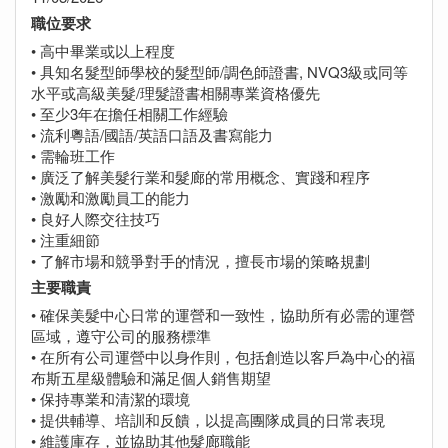
職位要求
• 高中畢業或以上程度
• 具知名髮型師學校的髮型師/調色師證書, NVQ3級或同等
水平或高級美髮/理髮證書相關專業資格優先
• 至少3年在擔任相關工作經驗
• 流利粵語/國語/英語口語及書寫能力
• 需輪班工作
• 廣泛了解美髮行業和髮廊的常用概念、實踐和程序
• 激勵和激勵員工的能力
• 良好人際交往技巧
• 注重細節
• 了解市場和競爭對手的情況，擅長市場的策略規劃
主要職責
• 確保美髮中心日常的運營和一致性，協助所有必需的運營
區域，遵守公司的服務標準
• 在所有公司運營中以身作則，包括創造以客戶為中心的福
布斯五星級體驗和滿足個人銷售期望
• 保持專業和清潔的環境
• 提供輔導、培訓和反饋，以提高團隊成員的日常表現
• 維護庫存，並協助其他髮廊職能