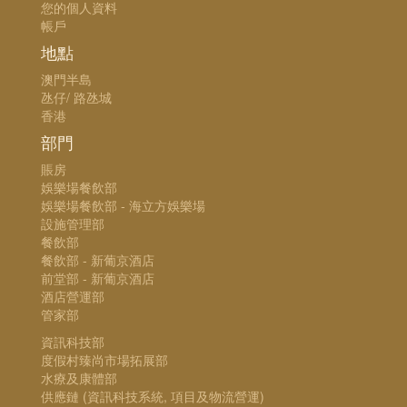
您的個人資料
帳戶
地點
澳門半島
氹仔/ 路氹城
香港
部門
賬房
娛樂場餐飲部
娛樂場餐飲部 - 海立方娛樂場
設施管理部
餐飲部
餐飲部 - 新葡京酒店
前堂部 - 新葡京酒店
酒店營運部
管家部
資訊科技部
度假村臻尚市場拓展部
水療及康體部
供應鏈 (資訊科技系統, 項目及物流營運)