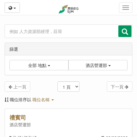
Toggl
navig
篩選
全部
地點
酒店營運部
上一頁
下一頁
職位排序以
職位名稱
禮賓司
酒店營運部