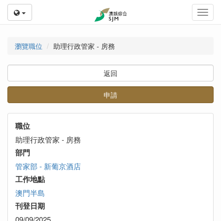
Toggl
navig
瀏覽職位
助理行政管家 - 房務
返回
申請
職位
助理行政管家 - 房務
部門
管家部 - 新葡京酒店
工作地點
澳門半島
刊登日期
09/09/2025