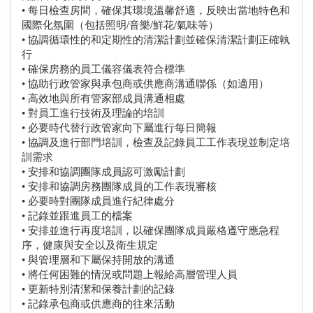
• 每日檢查房間，確保其環境溫馨舒適，反映出當地特色和
國際化氛圍（包括照明/音樂/鮮花/氣味等）
• 協調循環性的和定期性的清潔計劃並確保清潔計劃正確執
行
• 確保房務的員工儀容儀表符合標準
• 協助行政管家與承包商或供應商溝通聯係（如適用）
• 高效地與所有管家部成員溝通相處
• 對員工進行技術及理論的培訓
• 必要時代替行政管家向下屬進行每日簡報
• 協調及進行部門培訓，檢查及記錄員工工作表現並制定培
訓需求
• 安排和協調團隊成員認可激勵計劃
• 安排和協調房務團隊成員的工作表現審核
• 必要時對團隊成員進行紀律處分
• 記錄並跟進員工的檔案
• 安排並進行再度培訓，以確保團隊成員嚴格遵守應急程
序，健康與安全以及衛生規定
• 與管理層和下屬保持開放的溝通
• 將任何困難的情況或問題上報給高層管理人員
• 更新特別清潔和保養計劃的記錄
• 記錄承包商或供應商的往來活動