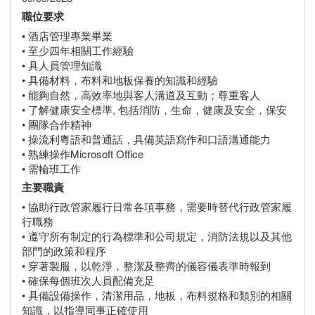
職位要求
• 酒店管理專業畢業
• 至少四年相關工作經驗
• 具人員管理知識
• 具備材料，布料和地板保養的知識和經驗
• 能夠自然，高效率地與客人溝道及互動；尊重客人
• 了解健康安全標準, 包括消防，生命，健康及安全，保安
• 團隊合作精神
• 操流利粵語和普通話，具備英語寫作和口語溝通能力
• 熟練操作Microsoft Office
• 需輪班工作
主要職責
• 協助行政管家履行日常各項事務，需要時替代行政管家履
行職務
• 遵守所有制定的行為標準和公司規定，消防法規以及其他
部門的政策和程序
• 穿著製服，以乾淨，整潔及整齊的儀容儀表準時報到
• 確保每個班次人員配備充足
• 具備設備操作，清潔用品，地板，布料規格和類別的相關
知識，以指導同事正確使用