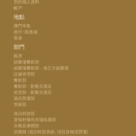
您的個人資料
帳戶
地點
澳門半島
氹仔/ 路氹城
香港
部門
賬房
娛樂場餐飲部
娛樂場餐飲部 - 海立方娛樂場
設施管理部
餐飲部
餐飲部 - 新葡京酒店
前堂部 - 新葡京酒店
酒店營運部
管家部
資訊科技部
度假村臻尚市場拓展部
水療及康體部
供應鏈 (資訊科技系統, 項目及物流營運)