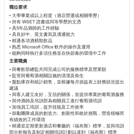
職位要求
• 大學畢業或以上程度（酒店營運或相關學歷）
• 持有 WSET 證書或同等學歷的文憑
• 具5年品酒師的工作經驗
• 具良好中、英文書寫及溝通能力
• 精通各項酒精類飲品
• 熟悉 Microsoft Office 軟件的操作及運用
• 能夠同時執行多項任務並在快節奏的環境中工作
主要職責
• 與餐飲部總監共同完成公司的服務標準及營業額
• 監管與葡萄酒相關設施的清潔及衛生
• 盤點庫存和統計銷售，並根據每月損益表上財務狀況提出
建議
• 與客人建立友好，互信的關係，並提供專業的葡萄酒服務
• 與侍酒師及培訓部為相關員工進行葡萄酒培訓
• 加強員工培訓，提升技能及工作效率
• 鼓勵團隊成員的創造力、創新性和敢於挑戰，營造積極而
有績效的工作環境
• 精通並定期更新酒店和餐廳的《福布斯》標準，並與培訓
部分析報告及制定相關培訓計劃以達到《福布斯》標準