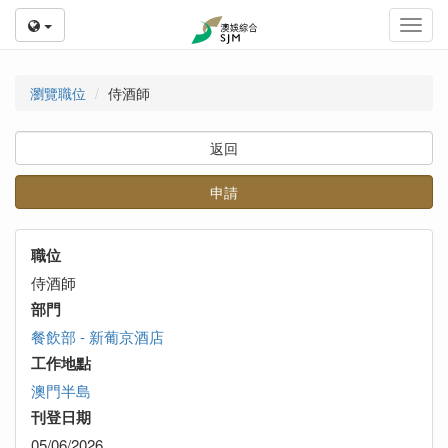
Toggl
navig
瀏覽職位
侍酒師
返回
申請
職位
侍酒師
部門
餐飲部 - 新葡京酒店
工作地點
澳門半島
刊登日期
05/06/2026