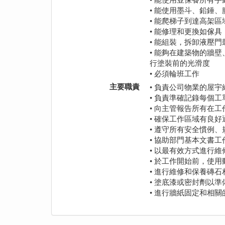
• 能使用墨斗、鉛錘
• 能爬梯子到達高架
• 能修理和更換如傢
• 能組裝，拆卸液壓
• 能夠在建築物的牆
行塗裝前的光滑度
• 必須輪班工作
主要職責
• 負責公司物業的屋
• 負責準確記錄每個
• 向主管報告所有在
• 確保工作區域有良
• 遵守所有安全慣例
• 協助部門基本文書
• 以最有效方式進行
• 於工作開始前，使
• 進行維修和保養磚石
• 塗底漆或密封劑以
• 進行牆紙固定和相