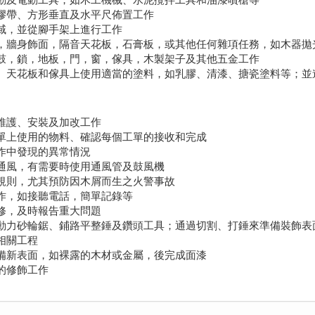
、膠帶、方形垂直及水平尺佈置工作
區域，並從腳手架上進行工作
具，牆身飾面，隔音天花板，石膏板，或其他任何雜項任務，如木器拋
門鼓，鎖，地板，門，窗，傢具，木製架子及其他五金工作
壁、天花板和傢具上使用適當的塗料，如乳膠、清漆、搪瓷塗料等；
宇維護、安裝及加改工作
工單上使用的物料、確認每個工單的接收和完成
工作中發現的異常情況
好通風，有需要時使用通風管及鼓風機
、規則，尤其預防因木屑而生之火警事故
工作，如接聽電話，簡單記錄等
維修，及時報告重大問題
用動力砂輪鋸、鋪路平整錘及鑽頭工具；通過切割、打錘來準備裝飾表
相關工程
準備新表面，如裸露的木材或金屬，後完成面漆
關的修飾工作