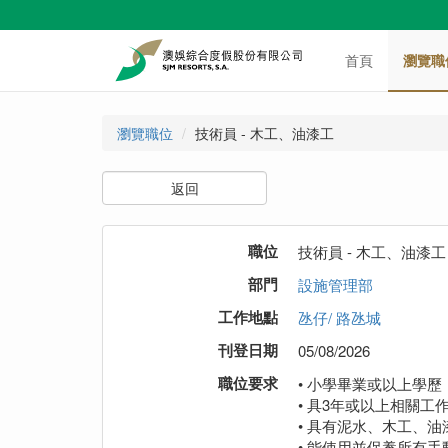
首頁
瀏覽職
瀏覽職位
技術員 - 木工、油漆工
返回
職位
技術員 - 木工、油漆工
部門
設施管理部
工作地點
氹仔/ 路氹城
刊登日期
05/08/2026
職位要求
• 小學畢業或以上學歷
• 具3年或以上相關工
• 具有泥水、木工、
• 能使用並保養所有