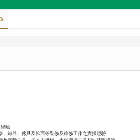
位
作經驗
油漆、鐵器、傢具及飾面等裝修及維修工作之實操經驗
手動及電動工具，如木工機械、水泥攪拌工具和油漆噴槍等