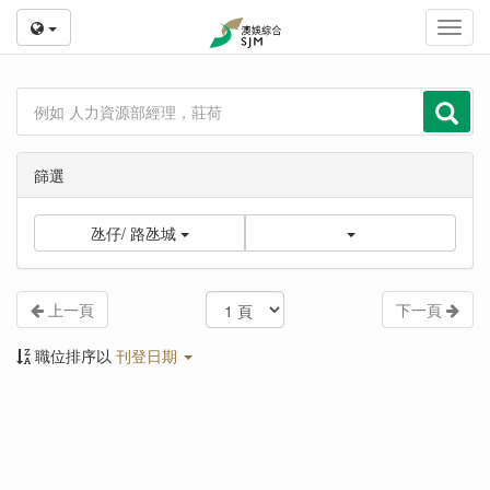
Toggl
navig
篩選
氹仔/ 路氹城
上一頁
下一頁
職位排序以
刊登日期