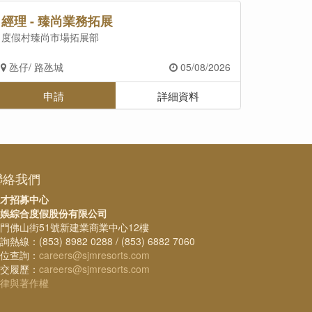
經理 - 臻尚業務拓展
度假村臻尚市場拓展部
氹仔/ 路氹城
05/08/2026
申請
詳細資料
聯絡我們
才招募中心
娛綜合度假股份有限公司
門佛山街51號新建業商業中心12樓
詢熱線：(853) 8982 0288 / (853) 6882 7060
位查詢：
careers@sjmresorts.com
交履歷：
careers@sjmresorts.com
律與著作權