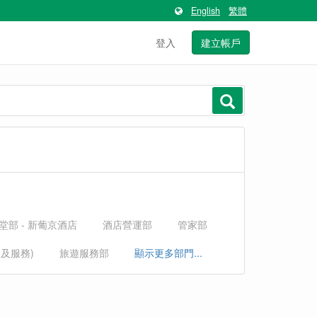
English
繁體
登入
建立帳戶
堂部 - 新葡京酒店
酒店營運部
管家部
運及服務)
旅遊服務部
顯示更多部門...