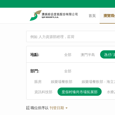
首頁
瀏覽職
地點
:
全部
澳門半島
氹仔/
部門
:
全部
賬房
娛樂場餐飲部
娛樂場餐飲部 - 海
資訊科技部
度假村臻尚市場拓展部
水療
職位排序以
刊登日期