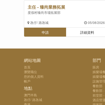
主任 - 臻尚業務拓展
度假村臻尚市場拓展部
氹仔/ 路氹城
05/08/2026
申請
詳細資料
網站地圖
部門
首頁
賬房
瀏覽職位
娛樂場
您的個人資料
娛樂場餐
帳戶
設施管
餐飲部
地點
餐飲部 
澳門半島
前堂部 
氹仔/ 路氹城
酒店營
香港
管家部