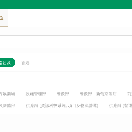
位
 路氹城
香港
立方娛樂場
設施管理部
餐飲部
餐飲部 - 新葡京酒店
前
及康體部
供應鏈 (資訊科技系統, 項目及物流營運)
供應鏈 (營