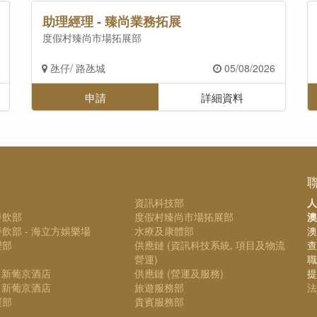
助理經理 - 臻尚業務拓展
度假村臻尚市場拓展部
氹仔/ 路氹城
05/08/2026
申請
詳細資料
資訊科技部
人
餐飲部
度假村臻尚市場拓展部
澳
飲部 - 海立方娛樂場
水療及康體部
澳
理部
供應鏈 (資訊科技系統, 項目及物流
查
營運)
職
- 新葡京酒店
供應鏈 (營運及服務)
提
- 新葡京酒店
旅遊服務部
法
運部
貴賓服務部