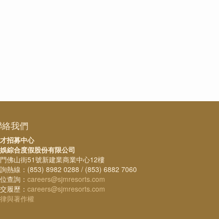
聯絡我們
才招募中心
娛綜合度假股份有限公司
門佛山街51號新建業商業中心12樓
詢熱線：(853) 8982 0288 / (853) 6882 7060
位查詢：
careers@sjmresorts.com
交履歷：
careers@sjmresorts.com
律與著作權