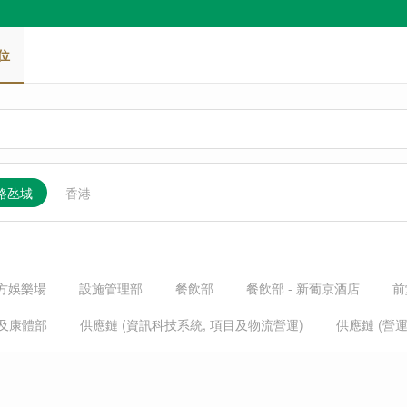
位
 路氹城
香港
立方娛樂場
設施管理部
餐飲部
餐飲部 - 新葡京酒店
前
及康體部
供應鏈 (資訊科技系統, 項目及物流營運)
供應鏈 (營