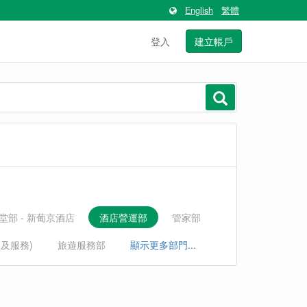
English
繁體
登入
建立帳戶
堂部 - 新葡京酒店
酒店營運部
管家部
運及服務)
旅遊服務部
顯示更多部門...