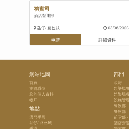
禮賓司
酒店營運部
氹仔/ 路氹城
03/08/2026
申請
詳細資料
網站地圖
部門
首頁
賬房
瀏覽職位
娛樂場
您的個人資料
娛樂場餐
帳戶
設施管
餐飲部
地點
餐飲部 
澳門半島
前堂部 
氹仔/ 路氹城
酒店營
香港
管家部