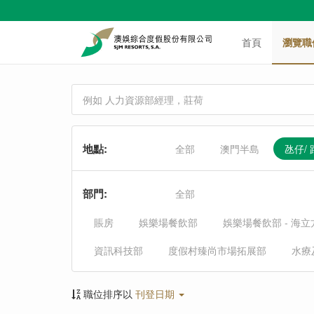
首頁
瀏覽職
地點
:
全部
澳門半島
氹仔/
部門
:
全部
賬房
娛樂場餐飲部
娛樂場餐飲部 - 海
資訊科技部
度假村臻尚市場拓展部
水療
職位排序以
刊登日期