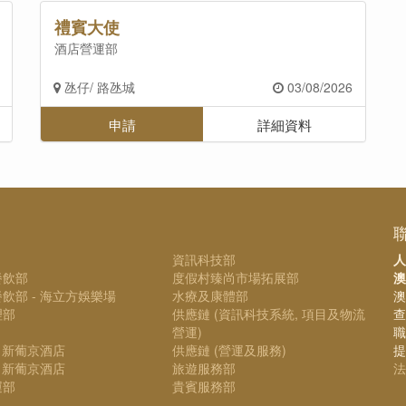
禮賓大使
酒店營運部
氹仔/ 路氹城
03/08/2026
申請
詳細資料
資訊科技部
人
餐飲部
度假村臻尚市場拓展部
澳
飲部 - 海立方娛樂場
水療及康體部
澳
理部
供應鏈 (資訊科技系統, 項目及物流
查
營運)
職
- 新葡京酒店
供應鏈 (營運及服務)
提
- 新葡京酒店
旅遊服務部
法
運部
貴賓服務部