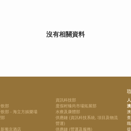
沒有相關資料
資訊科技部
人
餐飲部
度假村臻尚市場拓展部
澳
飲部 - 海立方娛樂場
水療及康體部
澳
理部
供應鏈 (資訊科技系統, 項目及物流
查
營運)
職
- 新葡京酒店
供應鏈 (營運及服務)
提