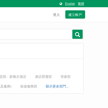
English
繁體
登入
建立帳戶
堂部 - 新葡京酒店
酒店營運部
管家部
運及服務)
旅遊服務部
顯示更多部門...