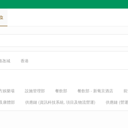
位
 路氹城
香港
立方娛樂場
設施管理部
餐飲部
餐飲部 - 新葡京酒店
前
及康體部
供應鏈 (資訊科技系統, 項目及物流營運)
供應鏈 (營