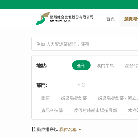
首頁
瀏覽職
地點
:
全部
澳門半島
氹仔/
部門
:
全部
賬房
娛樂場餐飲部
娛樂場餐飲部 - 海
資訊科技部
度假村臻尚市場拓展部
水療
職位排序以
職位名稱