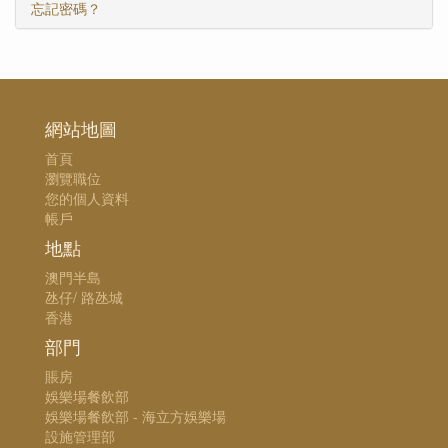
忘記密碼？
網站地圖
首頁
瀏覽職位
您的個人資料
帳戶
地點
澳門半島
氹仔/ 路氹城
香港
部門
賬房
娛樂場餐飲部
娛樂場餐飲部 - 海立方娛樂場
設施管理部