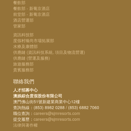
餐飲部
餐飲部 - 新葡京酒店
前堂部 - 新葡京酒店
酒店營運部
管家部
資訊科技部
度假村臻尚市場拓展部
水療及康體部
供應鏈 (資訊科技系統, 項目及物流營運)
供應鏈 (營運及服務)
旅遊服務部
貴賓服務部
聯絡我們
人才招募中心
澳娛綜合度假股份有限公司
澳門佛山街51號新建業商業中心12樓
查詢熱線：(853) 8982 0288 / (853) 6882 7060
職位查詢：
careers@sjmresorts.com
提交履歷：
careers@sjmresorts.com
法律與著作權